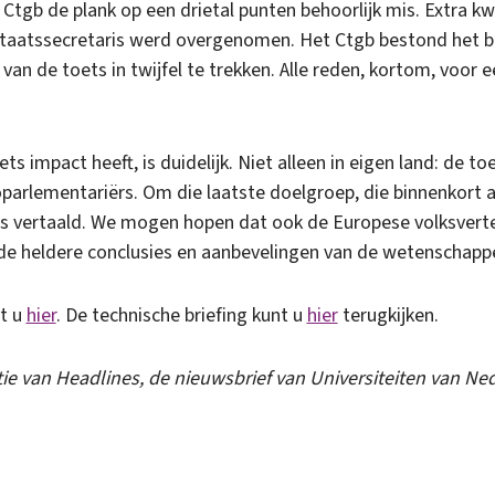
Ctgb de plank op een drietal punten behoorlijk mis. Extra kwa
staatssecretaris werd overgenomen. Het Ctgb bestond het 
an de toets in twijfel te trekken. Alle reden, kortom, voor 
 impact heeft, is duidelijk. Niet alleen in eigen land: de t
oparlementariërs. Om die laatste doelgroep, die binnenkort aa
ls vertaald. We mogen hopen dat ook de Europese volksver
de heldere conclusies en aanbevelingen van de wetenschapp
t u
hier
. De technische briefing kunt u
hier
terugkijken.
ie van Headlines, de nieuwsbrief van Universiteiten van Ne