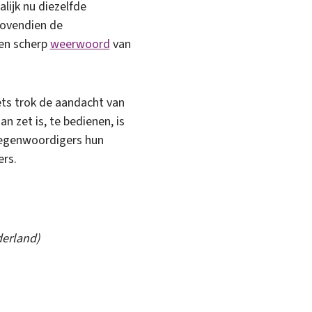
lijk nu diezelfde
bovendien de
een scherp
weerwoord
van
oets trok de aandacht van
n zet is, te bedienen, is
tegenwoordigers hun
ers.
derland)