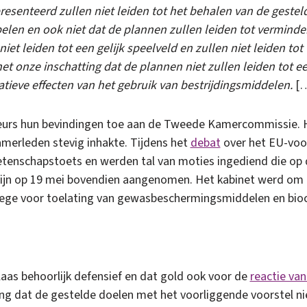
esenteerd zullen niet leiden tot het behalen van de gesteld
pelen en ook niet dat de plannen zullen leiden tot verminde
iet leiden tot een gelijk speelveld en zullen niet leiden to
 het onze inschatting dat de plannen niet zullen leiden tot
tieve effecten van het gebruik van bestrijdingsmiddelen.
[
uteurs hun bevindingen toe aan de Tweede Kamercommissie. 
amerleden stevig inhakte. Tijdens het
debat
over het EU-voor
enschapstoets en werden tal van moties ingediend die op d
s zijn op 19 mei bovendien aangenomen. Het kabinet werd om 
lege voor toelating van gewasbeschermingsmiddelen en bioc
aas behoorlijk defensief en dat gold ook voor de
reactie van
ing dat de gestelde doelen met het voorliggende voorstel ni