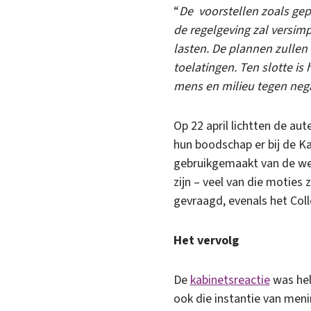
“
De voorstellen zoals gepr
de regelgeving zal versim
lasten. De plannen zullen n
toelatingen. Ten slotte is
mens en milieu tegen nega
Op 22 april lichtten de a
hun boodschap er bij de K
gebruikgemaakt van de wet
zijn – veel van die motie
gevraagd, evenals het Col
Het vervolg
De
kabinetsreactie
was hel
ook die instantie van men