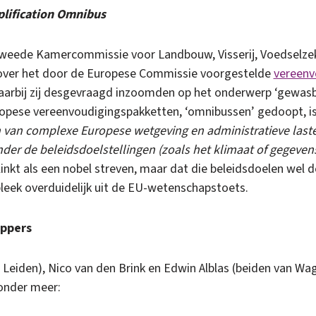
plification Omnibus
Tweede Kamercommissie voor Landbouw, Visserij, Voedselze
 over het door de Europese Commissie voorgestelde
vereenv
aarbij zij desgevraagd inzoomden op het onderwerp ‘gewas
ropese vereenvoudigingspakketten, ‘omnibussen’ gedoopt, is
n van complexe Europese wetgeving en administratieve laste
der de beleidsdoelstellingen (zoals het klimaat of gegeven
klinkt als een nobel streven, maar dat die beleidsdoelen wel d
leek overduidelijk uit de EU-wetenschapstoets.
ppers
it Leiden), Nico van den Brink en Edwin Alblas (beiden van W
onder meer: