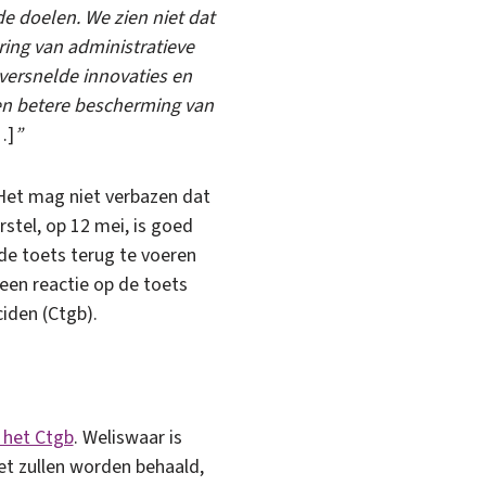
e doelen. We zien niet dat
ring van administratieve
t versnelde innovaties en
 een betere bescherming van
…]
”
Het mag niet verbazen dat
stel, op 12 mei, is goed
e toets terug te voeren
een reactie op de toets
iden (Ctgb).
 het Ctgb
. Weliswaar is
et zullen worden behaald,