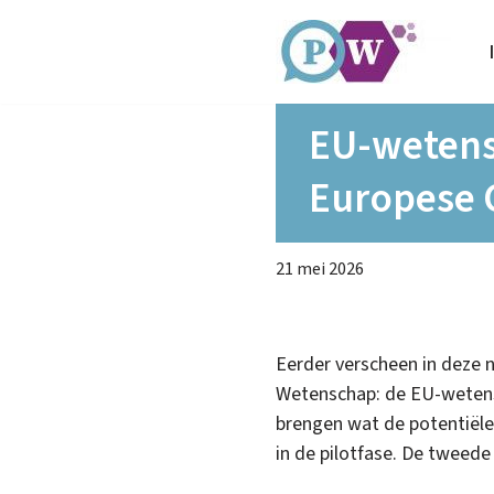
Ga
naar
de
EU-wetens
inhoud
Europese 
21 mei 2026
Eerder verscheen in deze 
Wetenschap: de EU-wetensc
brengen wat de potentiële
in de pilotfase. De tweede