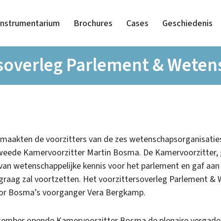
Instrumentarium
Brochures
Cases
Geschiedenis
rsoverleg Parlement & Wete
aakten de voorzitters van de zes wetenschapsorganisatie
eede Kamervoorzitter Martin Bosma. De Kamervoorzitter, g
van wetenschappelijke kennis voor het parlement en gaf aan 
raag zal voortzetten. Het voorzittersoverleg Parlement &
oor Bosma’s voorganger Vera Bergkamp.
ember opende Kamervoorzitter Bosma de plenaire vergade