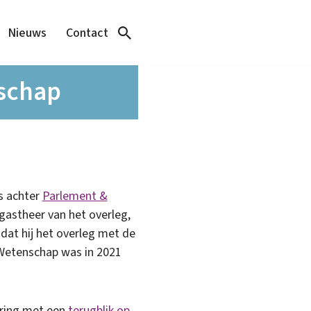
Nieuws
Contact
nschap
s achter
Parlement &
astheer van het overleg,
dat hij het overleg met de
 Wetenschap was in 2021
ring met een
terugblik op