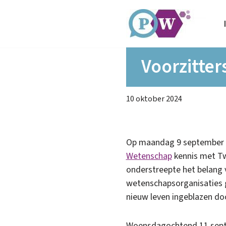
Ga
naar
de
Voorzitte
inhoud
10 oktober 2024
Op maandag 9 september m
Wetenschap
kennis met Tw
onderstreepte het belang 
wetenschapsorganisaties g
nieuw leven ingeblazen d
Woensdagochtend 11 sept